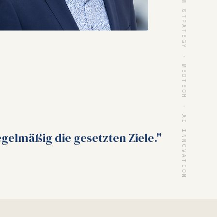
SYSTEM ARCHITECTURE · PLATFORM STRATEGY · MEDTECH · AI INNOVATION
gelmäßig die gesetzten Ziele."