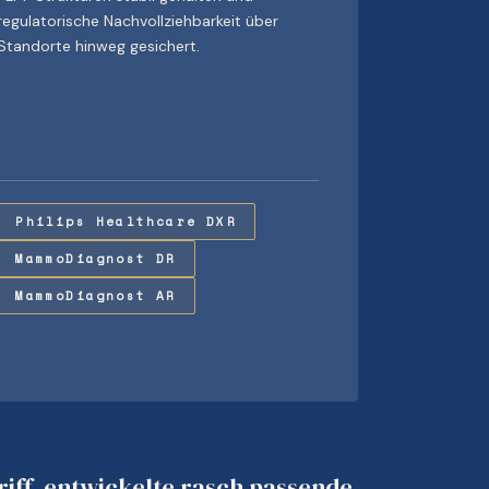
regulatorische Nachvollziehbarkeit über
Standorte hinweg gesichert.
Philips Healthcare DXR
MammoDiagnost DR
MammoDiagnost AR
iff, entwickelte rasch passende