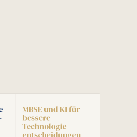
e
MBSE und KI für
­
bessere
Technologie­
entscheidungen