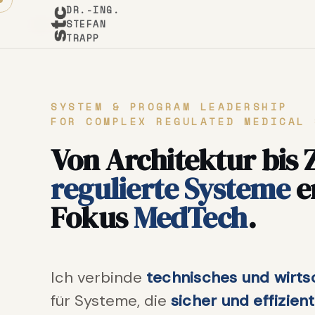
DR.-ING.
STEFAN
01 / 06
TRAPP
SYSTEM & PROGRAM LEADERSHIP
FOR COMPLEX REGULATED MEDICAL 
Von Architektur bis 
regulierte Systeme
e
Fokus
MedTech
.
Ich verbinde
technisches und wirts
für Systeme, die
sicher und effizien