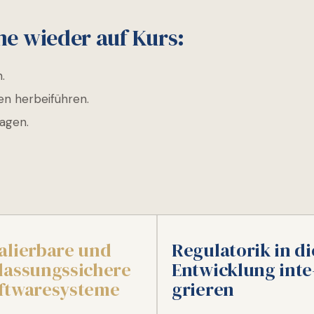
e wieder auf Kurs:
.
en herbeiführen.
ragen.
:
alierbare und
Regulatorik in di
lassungs­sichere
Entwicklung inte
ftware­systeme
grieren