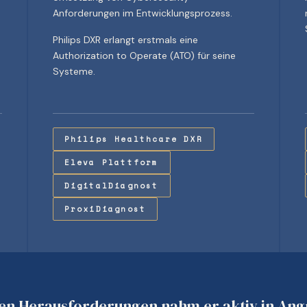
Anforderungen im Entwicklungsprozess.
Philips DXR erlangt erstmals eine
Authorization to Operate (ATO) für seine
Systeme.
Philips Healthcare DXR
Eleva Plattform
DigitalDiagnost
ProxiDiagnost
den Herausforderungen nahm er aktiv in Angr