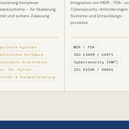
kturierung komplexer
Integration von MDR-, FDA- u
waresysteme – für Skalierung,
Cybersecurity-Anforderungen 
ität und sichere Zulassung.
Systeme und Entwicklungs­
prozesse.
gulierte Systeme
MDR / FDA
dizinische Software
ISO 13485 / 14971
alierbare Architektur
Cybersecurity (RMF)
va, C#, Python
IEC 62304 / 60601
alität & Automatisierung