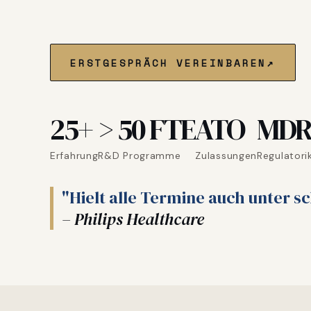
↗
ERSTGESPRÄCH VEREINBAREN
25+
> 50 FTE
ATO
MDR 
Erfahrung
R&D Programme
Zulassungen
Regulatori
"Hielt alle Termine auch unter s
– Philips Healthcare